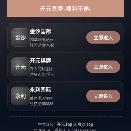
开元直营-福利不停!
金沙国际
金沙
立即进入
20年顶级娱乐
打码返佣1%起
开元棋牌
开元
立即进入
万人同时在线
注册即享7重礼
永利国际
永利
立即进入
首存壕送5888
续存加赠8888
中文域名：
开元.top
或
金沙.top
© 2026 开元直营 All Rights Reserved.